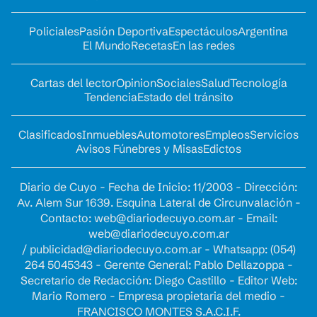
Policiales
Pasión Deportiva
Espectáculos
Argentina
El Mundo
Recetas
En las redes
Cartas del lector
Opinion
Sociales
Salud
Tecnología
Tendencia
Estado del tránsito
Clasificados
Inmuebles
Automotores
Empleos
Servicios
Avisos Fúnebres y Misas
Edictos
Diario de Cuyo - Fecha de Inicio: 11/2003 - Dirección:
Av. Alem Sur 1639. Esquina Lateral de Circunvalación -
Contacto:
web@diariodecuyo.com.ar
- Email:
web@diariodecuyo.com.ar
/
publicidad@diariodecuyo.com.ar
-
Whatsapp: (054)
264 5045343 - Gerente General: Pablo Dellazoppa -
Secretario de Redacción: Diego Castillo - Editor Web:
Mario Romero - Empresa propietaria del medio -
FRANCISCO MONTES S.A.C.I.F.