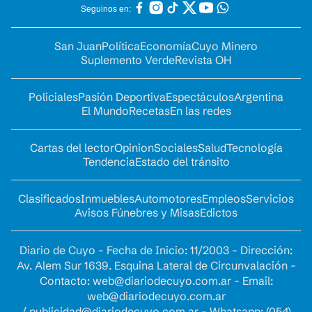
Seguinos en:
San Juan
Política
Economía
Cuyo Minero
Suplemento Verde
Revista OH
Policiales
Pasión Deportiva
Espectáculos
Argentina
El Mundo
Recetas
En las redes
Cartas del lector
Opinion
Sociales
Salud
Tecnología
Tendencia
Estado del tránsito
Clasificados
Inmuebles
Automotores
Empleos
Servicios
Avisos Fúnebres y Misas
Edictos
Diario de Cuyo - Fecha de Inicio: 11/2003 - Dirección:
Av. Alem Sur 1639. Esquina Lateral de Circunvalación -
Contacto:
web@diariodecuyo.com.ar
- Email:
web@diariodecuyo.com.ar
/
publicidad@diariodecuyo.com.ar
-
Whatsapp: (054)