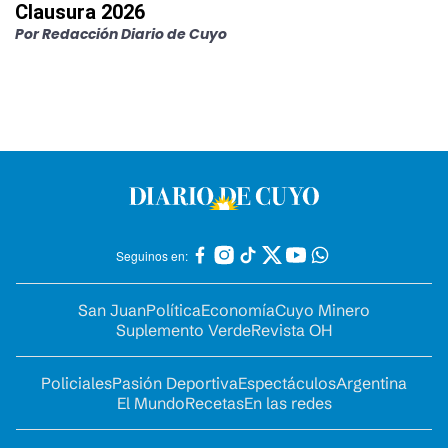
Clausura 2026
Por
Redacción Diario de Cuyo
Seguinos en:
San Juan
Política
Economía
Cuyo Minero
Suplemento Verde
Revista OH
Policiales
Pasión Deportiva
Espectáculos
Argentina
El Mundo
Recetas
En las redes