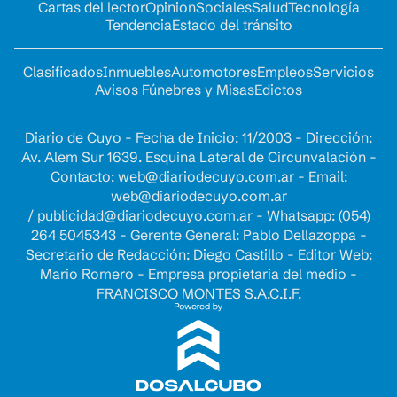
Cartas del lector
Opinion
Sociales
Salud
Tecnología
Tendencia
Estado del tránsito
Clasificados
Inmuebles
Automotores
Empleos
Servicios
Avisos Fúnebres y Misas
Edictos
Diario de Cuyo - Fecha de Inicio: 11/2003 - Dirección:
Av. Alem Sur 1639. Esquina Lateral de Circunvalación -
Contacto:
web@diariodecuyo.com.ar
- Email:
web@diariodecuyo.com.ar
/
publicidad@diariodecuyo.com.ar
-
Whatsapp: (054)
264 5045343 - Gerente General: Pablo Dellazoppa -
Secretario de Redacción: Diego Castillo - Editor Web:
Mario Romero - Empresa propietaria del medio -
FRANCISCO MONTES S.A.C.I.F.