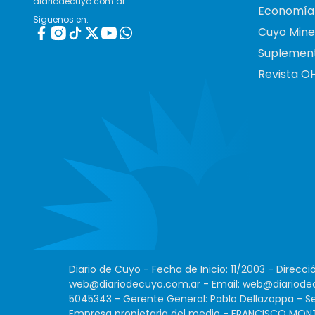
diariodecuyo.com.ar
Economía
Siguenos en:
Cuyo Mine
Suplemen
Revista O
Diario de Cuyo - Fecha de Inicio: 11/2003 - Direcc
web@diariodecuyo.com.ar
- Email:
web@diariode
5045343 - Gerente General: Pablo Dellazoppa - Se
Empresa propietaria del medio - FRANCISCO MONTES