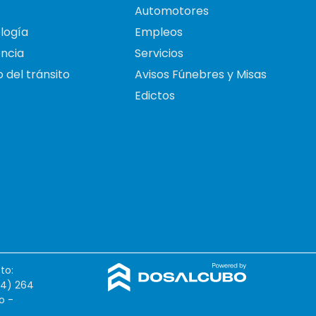
Automotores
logía
Empleos
ncia
Servicios
 del tránsito
Avisos Fúnebres y Misas
Edictos
to:
54) 264
o -