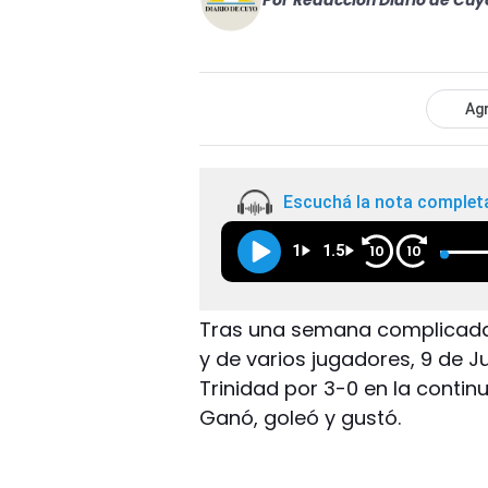
Por
Redacción Diario de Cuy
Agr
Escuchá la nota complet
1
1.5
10
10
Tras una semana complicada 
y de varios jugadores, 9 de Ju
Trinidad por 3-0 en la continui
Ganó, goleó y gustó.