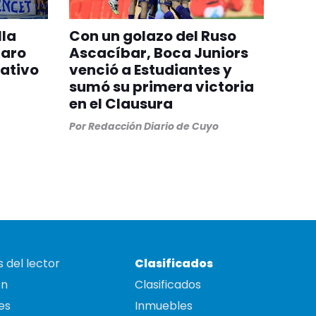
lla
Con un golazo del Ruso
paro
Ascacíbar, Boca Juniors
rativo
venció a Estudiantes y
sumó su primera victoria
en el Clausura
Por
Redacción Diario de Cuyo
 del lector
Clasificados
on
Clasificados
es
Inmuebles