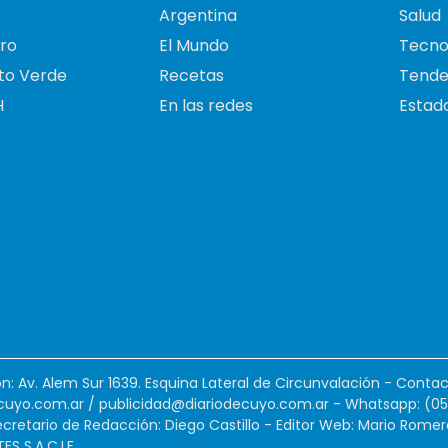
Argentina
Salud
ro
El Mundo
Tecno
to Verde
Recetas
Tende
H
En las redes
Estado
ión: Av. Alem Sur 1639. Esquina Lateral de Circunvalación - Contac
cuyo.com.ar
/
publicidad@diariodecuyo.com.ar
-
Whatsapp: (0
cretario de Redacción: Diego Castillo - Editor Web: Mario Romer
 S.A.C.I.F.