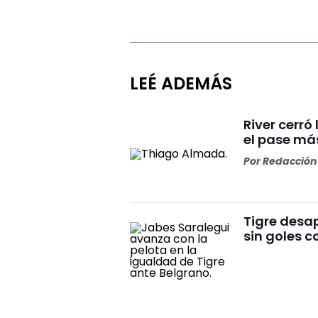
LEÉ ADEMÁS
River cerr
el pase más
Por
Redacción 
Tigre desa
sin goles c