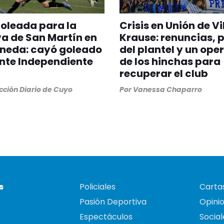
oleada para la
Crisis en Unión de Vi
a de San Martín en
Krause: renuncias, 
aneda: cayó goleado
del plantel y un ope
ante Independiente
de los hinchas para
recuperar el club
ción Diario de Cuyo
Por
Vanessa Chaparro
s
Policiales
Cartas
Pasión Deportiva
Opini
Espectáculos
Social