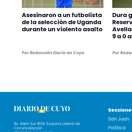
Asesinaron a un futbolista
Dura g
de la selección de Uganda
Reserv
durante un violento asalto
Avell
9 a 0 
Por
Redacción Diario de Cuyo
Por
Redac
Seccione
San Juan
Av. Alem Sur 1639. Esquina Lateral de
Política
Circunvalación