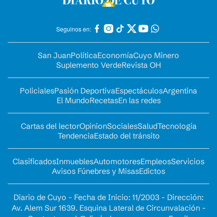
Seguinos en:
San Juan
Política
Economía
Cuyo Minero
Suplemento Verde
Revista OH
Policiales
Pasión Deportiva
Espectáculos
Argentina
El Mundo
Recetas
En las redes
Cartas del lector
Opinion
Sociales
Salud
Tecnología
Tendencia
Estado del tránsito
Clasificados
Inmuebles
Automotores
Empleos
Servicios
Avisos Fúnebres y Misas
Edictos
Diario de Cuyo - Fecha de Inicio: 11/2003 - Dirección:
Av. Alem Sur 1639. Esquina Lateral de Circunvalación -