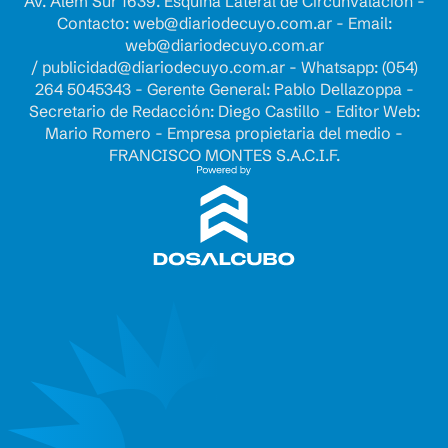
Av. Alem Sur 1639. Esquina Lateral de Circunvalación -
Contacto:
web@diariodecuyo.com.ar
- Email:
web@diariodecuyo.com.ar
/
publicidad@diariodecuyo.com.ar
-
Whatsapp: (054)
264 5045343 - Gerente General: Pablo Dellazoppa -
Secretario de Redacción: Diego Castillo - Editor Web:
Mario Romero - Empresa propietaria del medio -
FRANCISCO MONTES S.A.C.I.F.