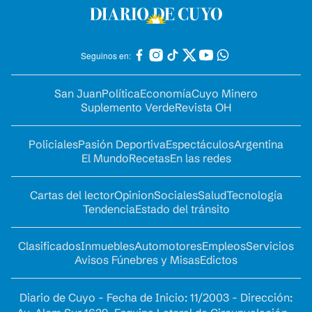
Seguinos en:
San Juan
Política
Economía
Cuyo Minero
Suplemento Verde
Revista OH
Policiales
Pasión Deportiva
Espectáculos
Argentina
El Mundo
Recetas
En las redes
Cartas del lector
Opinion
Sociales
Salud
Tecnología
Tendencia
Estado del tránsito
Clasificados
Inmuebles
Automotores
Empleos
Servicios
Avisos Fúnebres y Misas
Edictos
Diario de Cuyo - Fecha de Inicio: 11/2003 - Dirección: