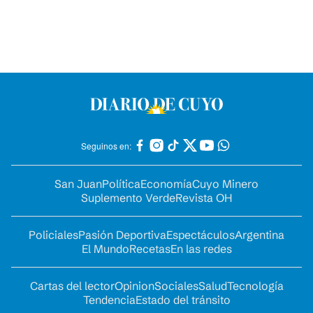
Seguinos en:
San Juan
Política
Economía
Cuyo Minero
Suplemento Verde
Revista OH
Policiales
Pasión Deportiva
Espectáculos
Argentina
El Mundo
Recetas
En las redes
Cartas del lector
Opinion
Sociales
Salud
Tecnología
Tendencia
Estado del tránsito