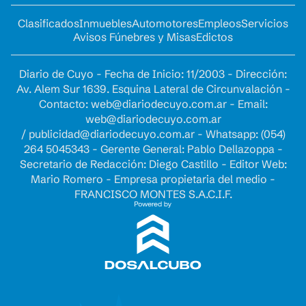
Clasificados
Inmuebles
Automotores
Empleos
Servicios
Avisos Fúnebres y Misas
Edictos
Diario de Cuyo - Fecha de Inicio: 11/2003 - Dirección:
Av. Alem Sur 1639. Esquina Lateral de Circunvalación -
Contacto:
web@diariodecuyo.com.ar
- Email:
web@diariodecuyo.com.ar
/
publicidad@diariodecuyo.com.ar
-
Whatsapp: (054)
264 5045343 - Gerente General: Pablo Dellazoppa -
Secretario de Redacción: Diego Castillo - Editor Web:
Mario Romero - Empresa propietaria del medio -
FRANCISCO MONTES S.A.C.I.F.