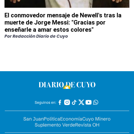
El conmovedor mensaje de Newell's tras la
muerte de Jorge Messi: "Gracias por
enseñarle a amar estos colores"
Por
Redacción Diario de Cuyo
Seguinos en:
San Juan
Política
Economía
Cuyo Minero
Suplemento Verde
Revista OH