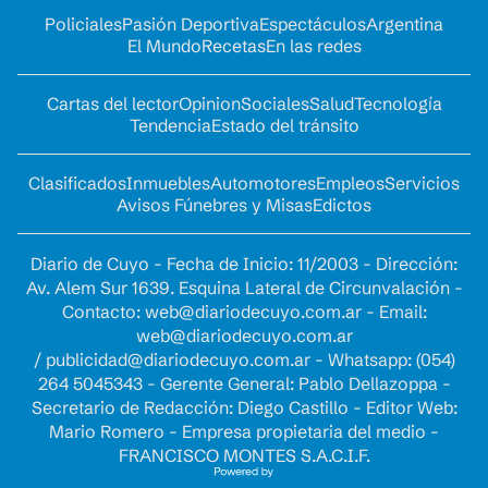
Policiales
Pasión Deportiva
Espectáculos
Argentina
El Mundo
Recetas
En las redes
Cartas del lector
Opinion
Sociales
Salud
Tecnología
Tendencia
Estado del tránsito
Clasificados
Inmuebles
Automotores
Empleos
Servicios
Avisos Fúnebres y Misas
Edictos
Diario de Cuyo - Fecha de Inicio: 11/2003 - Dirección:
Av. Alem Sur 1639. Esquina Lateral de Circunvalación -
Contacto:
web@diariodecuyo.com.ar
- Email:
web@diariodecuyo.com.ar
/
publicidad@diariodecuyo.com.ar
-
Whatsapp: (054)
264 5045343 - Gerente General: Pablo Dellazoppa -
Secretario de Redacción: Diego Castillo - Editor Web:
Mario Romero - Empresa propietaria del medio -
FRANCISCO MONTES S.A.C.I.F.