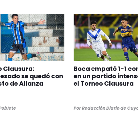
 Clausura:
Boca empató 1-1 co
esado se quedó con
en un partido intens
icto de Alianza
el Torneo Clausura
 Poblete
Por
Redacción Diario de Cuy