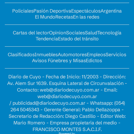
Policiales
Pasión Deportiva
Espectáculos
Argentina
El Mundo
Recetas
En las redes
Cartas del lector
Opinion
Sociales
Salud
Tecnología
Tendencia
Estado del tránsito
Clasificados
Inmuebles
Automotores
Empleos
Servicios
Avisos Fúnebres y Misas
Edictos
Diario de Cuyo - Fecha de Inicio: 11/2003 - Dirección:
Av. Alem Sur 1639. Esquina Lateral de Circunvalación -
Contacto:
web@diariodecuyo.com.ar
- Email:
web@diariodecuyo.com.ar
/
publicidad@diariodecuyo.com.ar
-
Whatsapp: (054)
264 5045343 - Gerente General: Pablo Dellazoppa -
Secretario de Redacción: Diego Castillo - Editor Web:
Mario Romero - Empresa propietaria del medio -
FRANCISCO MONTES S.A.C.I.F.