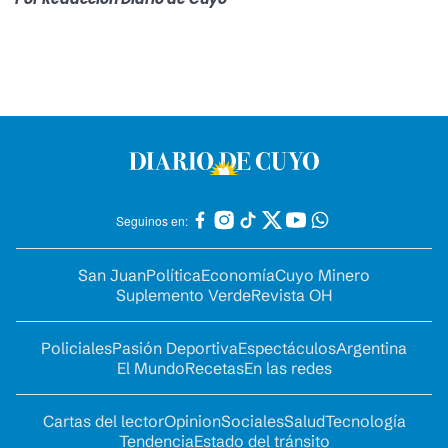
Seguinos en:
San Juan
Política
Economía
Cuyo Minero
Suplemento Verde
Revista OH
Policiales
Pasión Deportiva
Espectáculos
Argentina
El Mundo
Recetas
En las redes
Cartas del lector
Opinion
Sociales
Salud
Tecnología
Tendencia
Estado del tránsito