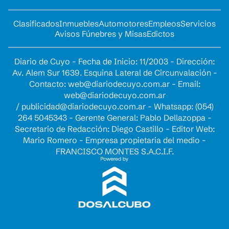
Clasificados
Inmuebles
Automotores
Empleos
Servicios
Avisos Fúnebres y Misas
Edictos
Diario de Cuyo - Fecha de Inicio: 11/2003 - Dirección:
Av. Alem Sur 1639. Esquina Lateral de Circunvalación -
Contacto:
web@diariodecuyo.com.ar
- Email:
web@diariodecuyo.com.ar
/
publicidad@diariodecuyo.com.ar
-
Whatsapp: (054)
264 5045343 - Gerente General: Pablo Dellazoppa -
Secretario de Redacción: Diego Castillo - Editor Web:
Mario Romero - Empresa propietaria del medio -
FRANCISCO MONTES S.A.C.I.F.