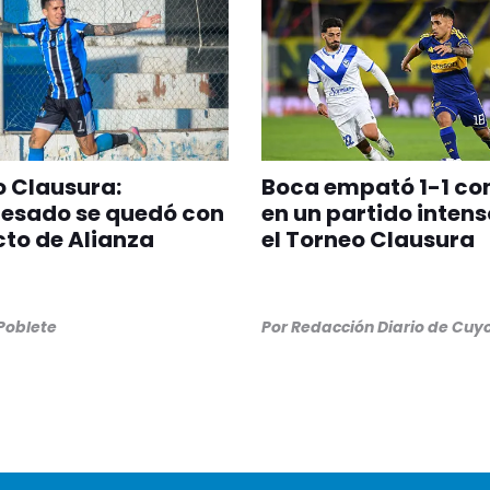
 Clausura:
Boca empató 1-1 co
esado se quedó con
en un partido intens
icto de Alianza
el Torneo Clausura
 Poblete
Por
Redacción Diario de Cuy