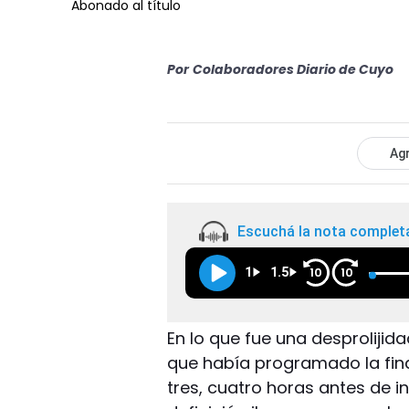
Abonado al título
Por
Colaboradores Diario de Cuyo
Agr
Escuchá la nota complet
1
1.5
10
10
En lo que fue una desprolijid
que había programado la fina
tres, cuatro horas antes de in