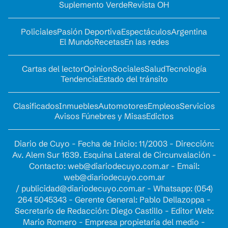
Suplemento Verde
Revista OH
Policiales
Pasión Deportiva
Espectáculos
Argentina
El Mundo
Recetas
En las redes
Cartas del lector
Opinion
Sociales
Salud
Tecnología
Tendencia
Estado del tránsito
Clasificados
Inmuebles
Automotores
Empleos
Servicios
Avisos Fúnebres y Misas
Edictos
Diario de Cuyo - Fecha de Inicio: 11/2003 - Dirección:
Av. Alem Sur 1639. Esquina Lateral de Circunvalación -
Contacto:
web@diariodecuyo.com.ar
- Email:
web@diariodecuyo.com.ar
/
publicidad@diariodecuyo.com.ar
-
Whatsapp: (054)
264 5045343 - Gerente General: Pablo Dellazoppa -
Secretario de Redacción: Diego Castillo - Editor Web:
Mario Romero - Empresa propietaria del medio -