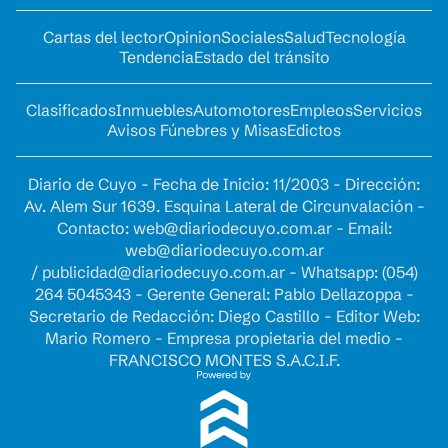
Cartas del lector
Opinion
Sociales
Salud
Tecnología
Tendencia
Estado del tránsito
Clasificados
Inmuebles
Automotores
Empleos
Servicios
Avisos Fúnebres y Misas
Edictos
Diario de Cuyo - Fecha de Inicio: 11/2003 - Dirección:
Av. Alem Sur 1639. Esquina Lateral de Circunvalación -
Contacto:
web@diariodecuyo.com.ar
- Email:
web@diariodecuyo.com.ar
/
publicidad@diariodecuyo.com.ar
-
Whatsapp: (054)
264 5045343 - Gerente General: Pablo Dellazoppa -
Secretario de Redacción: Diego Castillo - Editor Web:
Mario Romero - Empresa propietaria del medio -
FRANCISCO MONTES S.A.C.I.F.