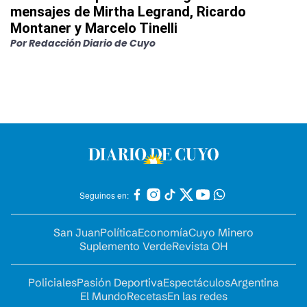
mensajes de Mirtha Legrand, Ricardo
Montaner y Marcelo Tinelli
Por
Redacción Diario de Cuyo
Seguinos en:
San Juan
Política
Economía
Cuyo Minero
Suplemento Verde
Revista OH
Policiales
Pasión Deportiva
Espectáculos
Argentina
El Mundo
Recetas
En las redes