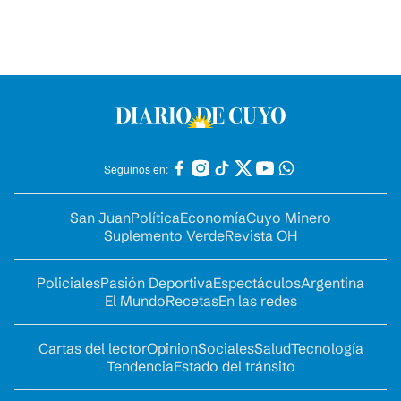
Seguinos en:
San Juan
Política
Economía
Cuyo Minero
Suplemento Verde
Revista OH
Policiales
Pasión Deportiva
Espectáculos
Argentina
El Mundo
Recetas
En las redes
Cartas del lector
Opinion
Sociales
Salud
Tecnología
Tendencia
Estado del tránsito