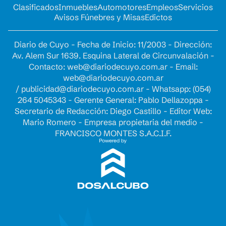
Clasificados
Inmuebles
Automotores
Empleos
Servicios
Avisos Fúnebres y Misas
Edictos
Diario de Cuyo - Fecha de Inicio: 11/2003 - Dirección:
Av. Alem Sur 1639. Esquina Lateral de Circunvalación -
Contacto:
web@diariodecuyo.com.ar
- Email:
web@diariodecuyo.com.ar
/
publicidad@diariodecuyo.com.ar
-
Whatsapp: (054)
264 5045343 - Gerente General: Pablo Dellazoppa -
Secretario de Redacción: Diego Castillo - Editor Web:
Mario Romero - Empresa propietaria del medio -
FRANCISCO MONTES S.A.C.I.F.