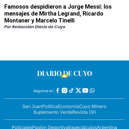
Famosos despidieron a Jorge Messi: los
mensajes de Mirtha Legrand, Ricardo
Montaner y Marcelo Tinelli
Por
Redacción Diario de Cuyo
Seguinos en:
San Juan
Política
Economía
Cuyo Minero
Suplemento Verde
Revista OH
Policiales
Pasión Deportiva
Espectáculos
Argentina