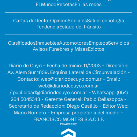
El Mundo
Recetas
En las redes
Cartas del lector
Opinion
Sociales
Salud
Tecnología
Tendencia
Estado del tránsito
Clasificados
Inmuebles
Automotores
Empleos
Servicios
Avisos Fúnebres y Misas
Edictos
Diario de Cuyo - Fecha de Inicio: 11/2003 - Dirección:
Av. Alem Sur 1639. Esquina Lateral de Circunvalación -
Contacto:
web@diariodecuyo.com.ar
- Email:
web@diariodecuyo.com.ar
/
publicidad@diariodecuyo.com.ar
-
Whatsapp: (054)
264 5045343 - Gerente General: Pablo Dellazoppa -
Secretario de Redacción: Diego Castillo - Editor Web:
Mario Romero - Empresa propietaria del medio -
FRANCISCO MONTES S.A.C.I.F.