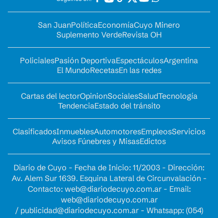
San Juan
Política
Economía
Cuyo Minero
Suplemento Verde
Revista OH
Policiales
Pasión Deportiva
Espectáculos
Argentina
El Mundo
Recetas
En las redes
Cartas del lector
Opinion
Sociales
Salud
Tecnología
Tendencia
Estado del tránsito
Clasificados
Inmuebles
Automotores
Empleos
Servicios
Avisos Fúnebres y Misas
Edictos
Diario de Cuyo - Fecha de Inicio: 11/2003 - Dirección:
Av. Alem Sur 1639. Esquina Lateral de Circunvalación -
Contacto:
web@diariodecuyo.com.ar
- Email:
web@diariodecuyo.com.ar
/
publicidad@diariodecuyo.com.ar
-
Whatsapp: (054)