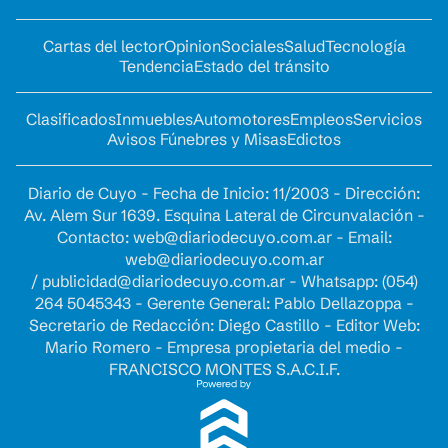
Cartas del lector
Opinion
Sociales
Salud
Tecnología
Tendencia
Estado del tránsito
Clasificados
Inmuebles
Automotores
Empleos
Servicios
Avisos Fúnebres y Misas
Edictos
Diario de Cuyo - Fecha de Inicio: 11/2003 - Dirección:
Av. Alem Sur 1639. Esquina Lateral de Circunvalación -
Contacto:
web@diariodecuyo.com.ar
- Email:
web@diariodecuyo.com.ar
/
publicidad@diariodecuyo.com.ar
-
Whatsapp: (054)
264 5045343 - Gerente General: Pablo Dellazoppa -
Secretario de Redacción: Diego Castillo - Editor Web:
Mario Romero - Empresa propietaria del medio -
FRANCISCO MONTES S.A.C.I.F.