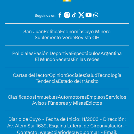
Seguinos en:
San Juan
Política
Economía
Cuyo Minero
Suplemento Verde
Revista OH
Policiales
Pasión Deportiva
Espectáculos
Argentina
El Mundo
Recetas
En las redes
Cartas del lector
Opinion
Sociales
Salud
Tecnología
Tendencia
Estado del tránsito
Clasificados
Inmuebles
Automotores
Empleos
Servicios
Avisos Fúnebres y Misas
Edictos
Diario de Cuyo - Fecha de Inicio: 11/2003 - Dirección:
Av. Alem Sur 1639. Esquina Lateral de Circunvalación -
Contacto:
web@diariodecuyo.com.ar
- Email: