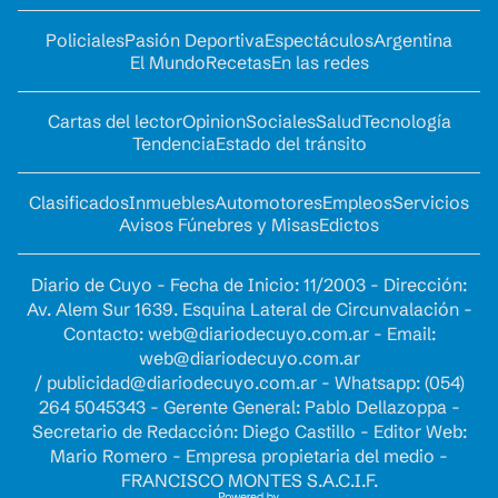
Policiales
Pasión Deportiva
Espectáculos
Argentina
El Mundo
Recetas
En las redes
Cartas del lector
Opinion
Sociales
Salud
Tecnología
Tendencia
Estado del tránsito
Clasificados
Inmuebles
Automotores
Empleos
Servicios
Avisos Fúnebres y Misas
Edictos
Diario de Cuyo - Fecha de Inicio: 11/2003 - Dirección:
Av. Alem Sur 1639. Esquina Lateral de Circunvalación -
Contacto:
web@diariodecuyo.com.ar
- Email:
web@diariodecuyo.com.ar
/
publicidad@diariodecuyo.com.ar
-
Whatsapp: (054)
264 5045343 - Gerente General: Pablo Dellazoppa -
Secretario de Redacción: Diego Castillo - Editor Web:
Mario Romero - Empresa propietaria del medio -
FRANCISCO MONTES S.A.C.I.F.