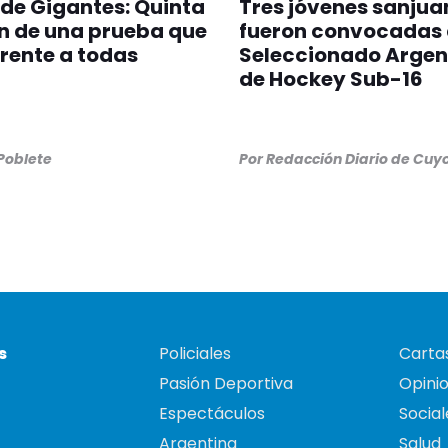
 de Gigantes: Quinta
Tres jóvenes sanjua
n de una prueba que
fueron convocadas 
erente a todas
Seleccionado Argen
de Hockey Sub-16
 Poblete
Por
Redacción Diario de Cuy
s
Policiales
Cartas
Pasión Deportiva
Opini
Espectáculos
Social
Argentina
Salud