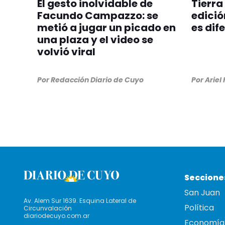
El gesto inolvidable de
Tierra
Facundo Campazzo: se
edició
metió a jugar un picado en
es dif
una plaza y el video se
volvió viral
Por
Redacción Diario de Cuyo
Por
Ariel
Seccione
San Juan
Av. Alem Sur 1639. Esquina Lateral de
Política
Circunvalación
diariodecuyo.com.ar
Economía