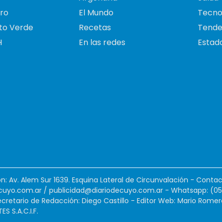
ro
El Mundo
Tecno
to Verde
Recetas
Tende
H
En las redes
Estado
ión: Av. Alem Sur 1639. Esquina Lateral de Circunvalación - Contac
cuyo.com.ar
/
publicidad@diariodecuyo.com.ar
-
Whatsapp: (0
cretario de Redacción: Diego Castillo - Editor Web: Mario Romer
 S.A.C.I.F.