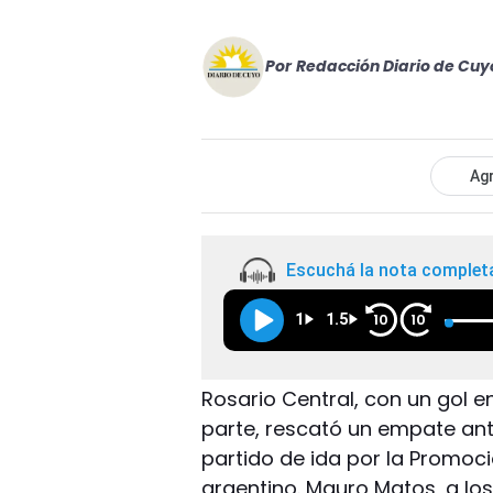
Por
Redacción Diario de Cuy
Agr
Escuchá la nota complet
1
1.5
10
10
Rosario Central, con un gol 
parte, rescató un empate ante
partido de ida por la Promoció
argentino. Mauro Matos, a los