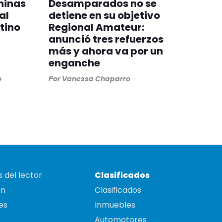
ninas
Desamparados no se
al
detiene en su objetivo
tino
Regional Amateur:
anunció tres refuerzos
más y ahora va por un
enganche
o
Por
Vanessa Chaparro
 del lector
Clasificados
on
Clasificados
es
Inmuebles
Automotores