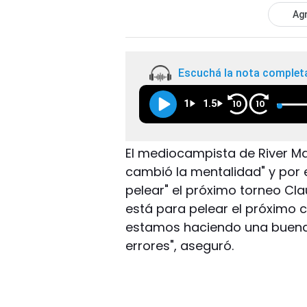
Agr
Escuchá la nota complet
1
1.5
10
10
El mediocampista de River Ma
cambió la mentalidad" y por 
pelear" el próximo torneo Cla
está para pelear el próximo
estamos haciendo una buena
errores", aseguró.