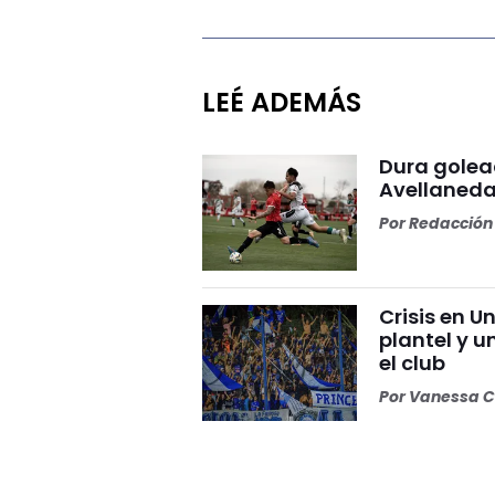
LEÉ ADEMÁS
Dura golea
Avellaneda
Por
Redacción 
Crisis en U
plantel y u
el club
Por
Vanessa C