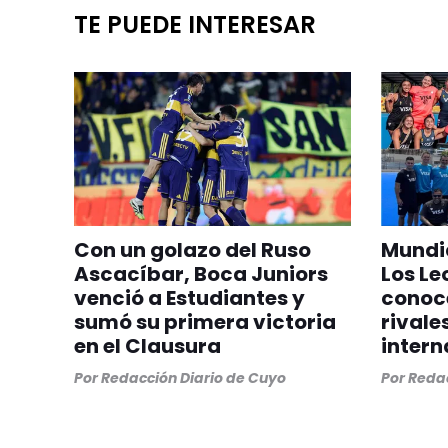
TE PUEDE INTERESAR
Con un golazo del Ruso
Mundia
Ascacíbar, Boca Juniors
Los Le
venció a Estudiantes y
conoc
sumó su primera victoria
rivale
en el Clausura
intern
Por
Redacción Diario de Cuyo
Por
Redac