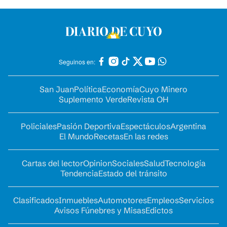
Seguinos en:
San Juan
Política
Economía
Cuyo Minero
Suplemento Verde
Revista OH
Policiales
Pasión Deportiva
Espectáculos
Argentina
El Mundo
Recetas
En las redes
Cartas del lector
Opinion
Sociales
Salud
Tecnología
Tendencia
Estado del tránsito
Clasificados
Inmuebles
Automotores
Empleos
Servicios
Avisos Fúnebres y Misas
Edictos