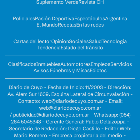
Suplemento Verde
Revista OH
Policiales
Pasión Deportiva
Espectáculos
Argentina
El Mundo
Recetas
En las redes
Cartas del lector
Opinion
Sociales
Salud
Tecnología
Tendencia
Estado del tránsito
Clasificados
Inmuebles
Automotores
Empleos
Servicios
Avisos Fúnebres y Misas
Edictos
Diario de Cuyo - Fecha de Inicio: 11/2003 - Dirección:
Av. Alem Sur 1639. Esquina Lateral de Circunvalación -
Contacto:
web@diariodecuyo.com.ar
- Email:
web@diariodecuyo.com.ar
/
publicidad@diariodecuyo.com.ar
-
Whatsapp: (054)
264 5045343 - Gerente General: Pablo Dellazoppa -
Secretario de Redacción: Diego Castillo - Editor Web:
Mario Romero - Empresa propietaria del medio -