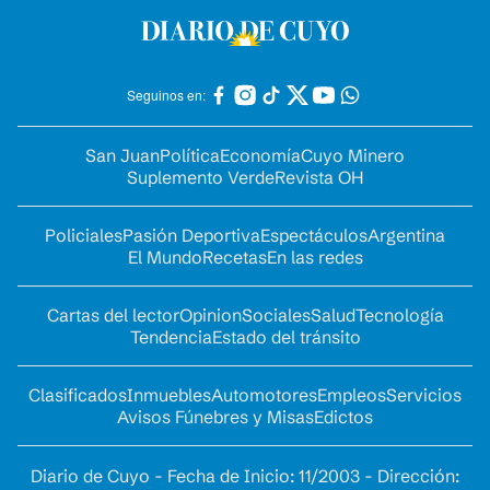
Seguinos en:
San Juan
Política
Economía
Cuyo Minero
Suplemento Verde
Revista OH
Policiales
Pasión Deportiva
Espectáculos
Argentina
El Mundo
Recetas
En las redes
Cartas del lector
Opinion
Sociales
Salud
Tecnología
Tendencia
Estado del tránsito
Clasificados
Inmuebles
Automotores
Empleos
Servicios
Avisos Fúnebres y Misas
Edictos
Diario de Cuyo - Fecha de Inicio: 11/2003 - Dirección: