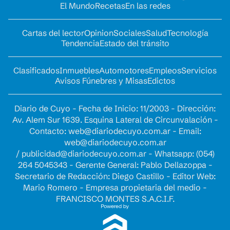
El Mundo
Recetas
En las redes
Cartas del lector
Opinion
Sociales
Salud
Tecnología
Tendencia
Estado del tránsito
Clasificados
Inmuebles
Automotores
Empleos
Servicios
Avisos Fúnebres y Misas
Edictos
Diario de Cuyo - Fecha de Inicio: 11/2003 - Dirección:
Av. Alem Sur 1639. Esquina Lateral de Circunvalación -
Contacto:
web@diariodecuyo.com.ar
- Email:
web@diariodecuyo.com.ar
/
publicidad@diariodecuyo.com.ar
-
Whatsapp: (054)
264 5045343 - Gerente General: Pablo Dellazoppa -
Secretario de Redacción: Diego Castillo - Editor Web:
Mario Romero - Empresa propietaria del medio -
FRANCISCO MONTES S.A.C.I.F.