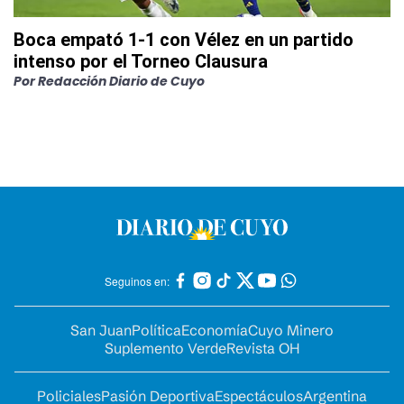
Boca empató 1-1 con Vélez en un partido
intenso por el Torneo Clausura
Por
Redacción Diario de Cuyo
Seguinos en:
San Juan
Política
Economía
Cuyo Minero
Suplemento Verde
Revista OH
Policiales
Pasión Deportiva
Espectáculos
Argentina