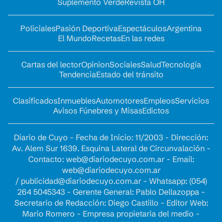
Suplemento Verde
Revista OH
Policiales
Pasión Deportiva
Espectáculos
Argentina
El Mundo
Recetas
En las redes
Cartas del lector
Opinion
Sociales
Salud
Tecnología
Tendencia
Estado del tránsito
Clasificados
Inmuebles
Automotores
Empleos
Servicios
Avisos Fúnebres y Misas
Edictos
Diario de Cuyo - Fecha de Inicio: 11/2003 - Dirección:
Av. Alem Sur 1639. Esquina Lateral de Circunvalación -
Contacto:
web@diariodecuyo.com.ar
- Email:
web@diariodecuyo.com.ar
/
publicidad@diariodecuyo.com.ar
-
Whatsapp: (054)
264 5045343 - Gerente General: Pablo Dellazoppa -
Secretario de Redacción: Diego Castillo - Editor Web:
Mario Romero - Empresa propietaria del medio -