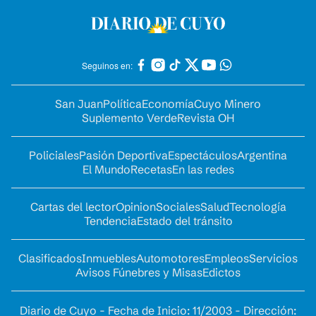
Seguinos en:
San Juan
Política
Economía
Cuyo Minero
Suplemento Verde
Revista OH
Policiales
Pasión Deportiva
Espectáculos
Argentina
El Mundo
Recetas
En las redes
Cartas del lector
Opinion
Sociales
Salud
Tecnología
Tendencia
Estado del tránsito
Clasificados
Inmuebles
Automotores
Empleos
Servicios
Avisos Fúnebres y Misas
Edictos
Diario de Cuyo - Fecha de Inicio: 11/2003 - Dirección: