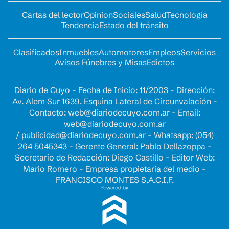
Cartas del lector
Opinion
Sociales
Salud
Tecnología
Tendencia
Estado del tránsito
Clasificados
Inmuebles
Automotores
Empleos
Servicios
Avisos Fúnebres y Misas
Edictos
Diario de Cuyo - Fecha de Inicio: 11/2003 - Dirección:
Av. Alem Sur 1639. Esquina Lateral de Circunvalación -
Contacto:
web@diariodecuyo.com.ar
- Email:
web@diariodecuyo.com.ar
/
publicidad@diariodecuyo.com.ar
-
Whatsapp: (054)
264 5045343 - Gerente General: Pablo Dellazoppa -
Secretario de Redacción: Diego Castillo - Editor Web:
Mario Romero - Empresa propietaria del medio -
FRANCISCO MONTES S.A.C.I.F.