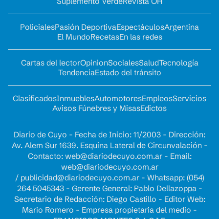
Suplemento Verde
Revista OH
Policiales
Pasión Deportiva
Espectáculos
Argentina
El Mundo
Recetas
En las redes
Cartas del lector
Opinion
Sociales
Salud
Tecnología
Tendencia
Estado del tránsito
Clasificados
Inmuebles
Automotores
Empleos
Servicios
Avisos Fúnebres y Misas
Edictos
Diario de Cuyo - Fecha de Inicio: 11/2003 - Dirección:
Av. Alem Sur 1639. Esquina Lateral de Circunvalación -
Contacto:
web@diariodecuyo.com.ar
- Email:
web@diariodecuyo.com.ar
/
publicidad@diariodecuyo.com.ar
-
Whatsapp: (054)
264 5045343 - Gerente General: Pablo Dellazoppa -
Secretario de Redacción: Diego Castillo - Editor Web:
Mario Romero - Empresa propietaria del medio -