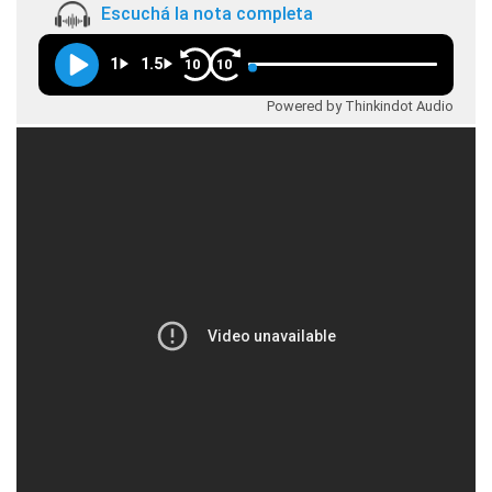
Escuchá la nota completa
1
1.5
10
10
Powered by Thinkindot Audio