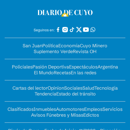
Seguinos en:
San Juan
Política
Economía
Cuyo Minero
Suplemento Verde
Revista OH
Policiales
Pasión Deportiva
Espectáculos
Argentina
El Mundo
Recetas
En las redes
Cartas del lector
Opinion
Sociales
Salud
Tecnología
Tendencia
Estado del tránsito
Clasificados
Inmuebles
Automotores
Empleos
Servicios
Avisos Fúnebres y Misas
Edictos