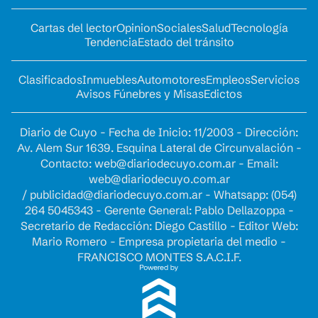
Cartas del lector
Opinion
Sociales
Salud
Tecnología
Tendencia
Estado del tránsito
Clasificados
Inmuebles
Automotores
Empleos
Servicios
Avisos Fúnebres y Misas
Edictos
Diario de Cuyo - Fecha de Inicio: 11/2003 - Dirección:
Av. Alem Sur 1639. Esquina Lateral de Circunvalación -
Contacto:
web@diariodecuyo.com.ar
- Email:
web@diariodecuyo.com.ar
/
publicidad@diariodecuyo.com.ar
-
Whatsapp: (054)
264 5045343 - Gerente General: Pablo Dellazoppa -
Secretario de Redacción: Diego Castillo - Editor Web:
Mario Romero - Empresa propietaria del medio -
FRANCISCO MONTES S.A.C.I.F.