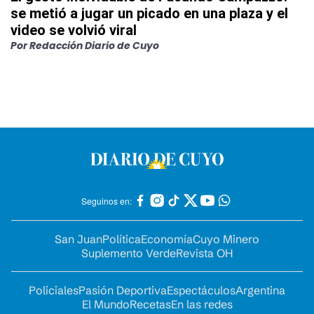
se metió a jugar un picado en una plaza y el
video se volvió viral
Por
Redacción Diario de Cuyo
Seguinos en:
San Juan
Política
Economía
Cuyo Minero
Suplemento Verde
Revista OH
Policiales
Pasión Deportiva
Espectáculos
Argentina
El Mundo
Recetas
En las redes