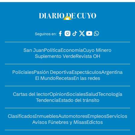
Seguinos en:
San Juan
Política
Economía
Cuyo Minero
Suplemento Verde
Revista OH
Policiales
Pasión Deportiva
Espectáculos
Argentina
El Mundo
Recetas
En las redes
Cartas del lector
Opinion
Sociales
Salud
Tecnología
Tendencia
Estado del tránsito
Clasificados
Inmuebles
Automotores
Empleos
Servicios
Avisos Fúnebres y Misas
Edictos