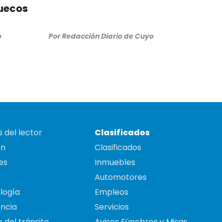
ruecos
o
Por
Redacción Diario de Cuyo
 del lector
Clasificados
on
Clasificados
es
Inmuebles
Automotores
logía
Empleos
ncia
Servicios
 del tránsito
Avisos Fúnebres y Misas