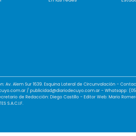
ión: Av. Alem Sur 1639. Esquina Lateral de Circunvalación - Contac
cuyo.com.ar
/
publicidad@diariodecuyo.com.ar
-
Whatsapp: (0
cretario de Redacción: Diego Castillo - Editor Web: Mario Romer
 S.A.C.I.F.