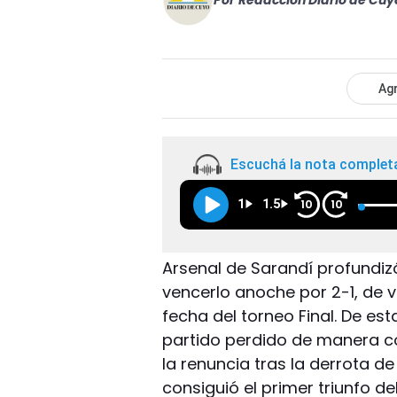
Por
Redacción Diario de Cuy
Agr
Escuchá la nota complet
1
1.5
10
10
Arsenal de Sarandí profundizó 
vencerlo anoche por 2-1, de vi
fecha del torneo Final. De es
partido perdido de manera co
la renuncia tras la derrota de
consiguió el primer triunfo de