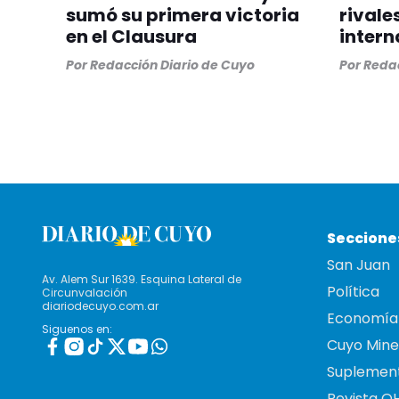
sumó su primera victoria
rivale
en el Clausura
intern
Por
Redacción Diario de Cuyo
Por
Redac
Seccione
San Juan
Av. Alem Sur 1639. Esquina Lateral de
Política
Circunvalación
diariodecuyo.com.ar
Economía
Siguenos en:
Cuyo Mine
Suplemen
Revista O