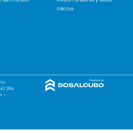
Edictos
to:
54) 264
o -