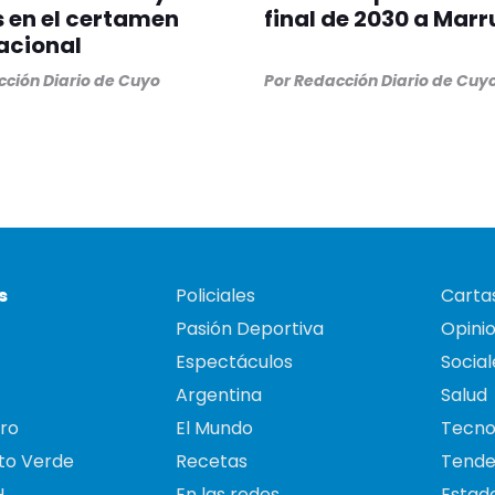
s en el certamen
final de 2030 a Mar
acional
ción Diario de Cuyo
Por
Redacción Diario de Cuy
s
Policiales
Cartas
Pasión Deportiva
Opini
Espectáculos
Social
Argentina
Salud
ro
El Mundo
Tecno
to Verde
Recetas
Tende
H
En las redes
Estado