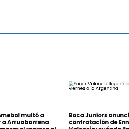
nmebol multó a
Boca Juniors anunci
y a Arruabarrena
contratación de Enn