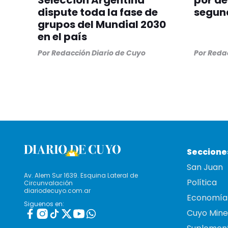
Selección Argentina
por de
dispute toda la fase de
segun
grupos del Mundial 2030
en el país
Por
Redacción Diario de Cuyo
Por
Redac
Seccione
San Juan
Av. Alem Sur 1639. Esquina Lateral de
Política
Circunvalación
diariodecuyo.com.ar
Economía
Siguenos en:
Cuyo Mine