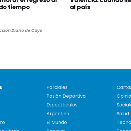
morar el regreso al
Valencia: cuándo ll
do tiempo
al país
ción Diario de Cuyo
s
Policiales
Cartas
Pasión Deportiva
Opini
Espectáculos
Social
Argentina
Salud
ro
El Mundo
Tecno