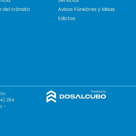
ncia
Servicios
 del tránsito
Avisos Fúnebres y Misas
Edictos
to:
54) 264
o -