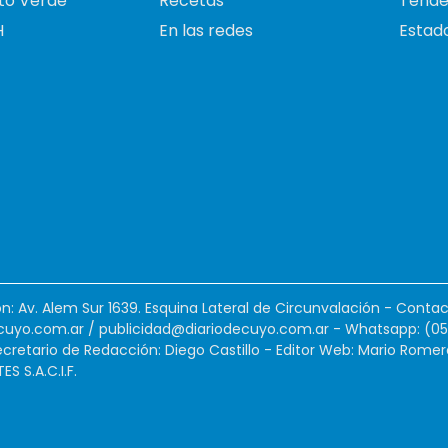
to Verde
Recetas
Tende
H
En las redes
Estado
ión: Av. Alem Sur 1639. Esquina Lateral de Circunvalación - Contac
cuyo.com.ar
/
publicidad@diariodecuyo.com.ar
-
Whatsapp: (0
cretario de Redacción: Diego Castillo - Editor Web: Mario Romer
 S.A.C.I.F.