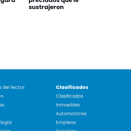
egará
preciados que le
sustrajeron
 del lector
Clasificados
on
Clasificados
es
Inmuebles
Automotores
logía
Empleos