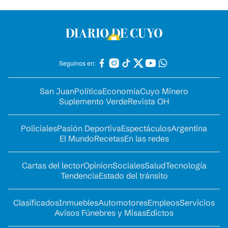
Seguinos en:
San Juan
Política
Economía
Cuyo Minero
Suplemento Verde
Revista OH
Policiales
Pasión Deportiva
Espectáculos
Argentina
El Mundo
Recetas
En las redes
Cartas del lector
Opinion
Sociales
Salud
Tecnología
Tendencia
Estado del tránsito
Clasificados
Inmuebles
Automotores
Empleos
Servicios
Avisos Fúnebres y Misas
Edictos