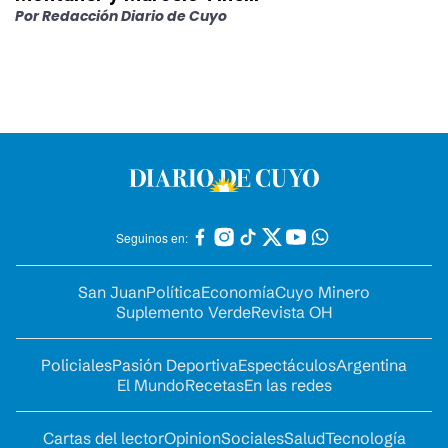
Por
Redacción Diario de Cuyo
Seguinos en:
San Juan
Política
Economía
Cuyo Minero
Suplemento Verde
Revista OH
Policiales
Pasión Deportiva
Espectáculos
Argentina
El Mundo
Recetas
En las redes
Cartas del lector
Opinion
Sociales
Salud
Tecnología