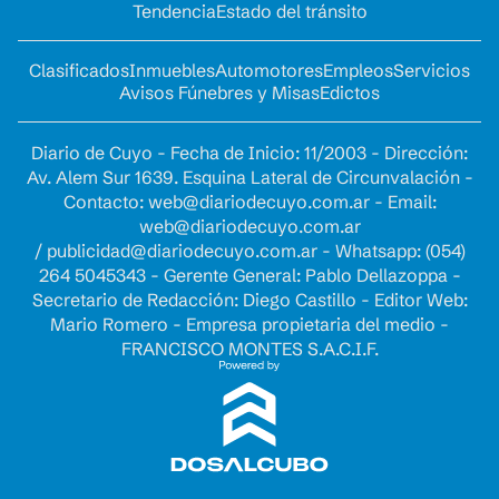
Tendencia
Estado del tránsito
Clasificados
Inmuebles
Automotores
Empleos
Servicios
Avisos Fúnebres y Misas
Edictos
Diario de Cuyo - Fecha de Inicio: 11/2003 - Dirección:
Av. Alem Sur 1639. Esquina Lateral de Circunvalación -
Contacto:
web@diariodecuyo.com.ar
- Email:
web@diariodecuyo.com.ar
/
publicidad@diariodecuyo.com.ar
-
Whatsapp: (054)
264 5045343 - Gerente General: Pablo Dellazoppa -
Secretario de Redacción: Diego Castillo - Editor Web:
Mario Romero - Empresa propietaria del medio -
FRANCISCO MONTES S.A.C.I.F.