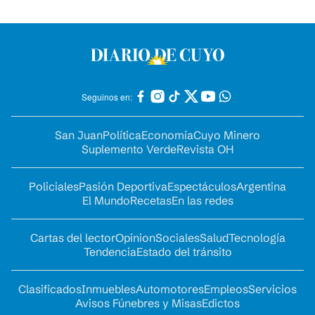
Seguinos en:
San Juan
Política
Economía
Cuyo Minero
Suplemento Verde
Revista OH
Policiales
Pasión Deportiva
Espectáculos
Argentina
El Mundo
Recetas
En las redes
Cartas del lector
Opinion
Sociales
Salud
Tecnología
Tendencia
Estado del tránsito
Clasificados
Inmuebles
Automotores
Empleos
Servicios
Avisos Fúnebres y Misas
Edictos