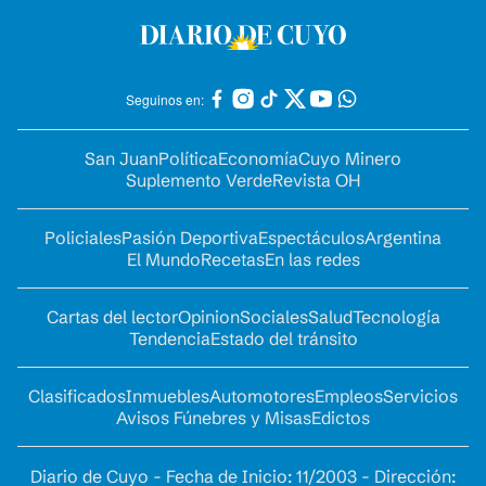
Seguinos en:
San Juan
Política
Economía
Cuyo Minero
Suplemento Verde
Revista OH
Policiales
Pasión Deportiva
Espectáculos
Argentina
El Mundo
Recetas
En las redes
Cartas del lector
Opinion
Sociales
Salud
Tecnología
Tendencia
Estado del tránsito
Clasificados
Inmuebles
Automotores
Empleos
Servicios
Avisos Fúnebres y Misas
Edictos
Diario de Cuyo - Fecha de Inicio: 11/2003 - Dirección: