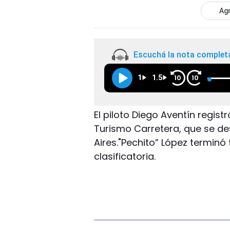
Agr
Escuchá la nota complet
1
1.5
10
10
El piloto Diego Aventín regist
Turismo Carretera, que se de
Aires."Pechito” López terminó
clasificatoria.