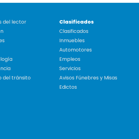
 del lector
Clasificados
on
Clasificados
es
Inmuebles
Automotores
logía
Empleos
ncia
Servicios
 del tránsito
Avisos Fúnebres y Misas
Edictos