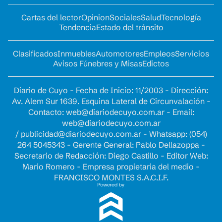
Cartas del lector
Opinion
Sociales
Salud
Tecnología
Tendencia
Estado del tránsito
Clasificados
Inmuebles
Automotores
Empleos
Servicios
Avisos Fúnebres y Misas
Edictos
Diario de Cuyo - Fecha de Inicio: 11/2003 - Dirección:
Av. Alem Sur 1639. Esquina Lateral de Circunvalación -
Contacto:
web@diariodecuyo.com.ar
- Email:
web@diariodecuyo.com.ar
/
publicidad@diariodecuyo.com.ar
-
Whatsapp: (054)
264 5045343 - Gerente General: Pablo Dellazoppa -
Secretario de Redacción: Diego Castillo - Editor Web:
Mario Romero - Empresa propietaria del medio -
FRANCISCO MONTES S.A.C.I.F.