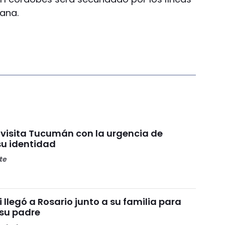
ana.
 visita Tucumán con la urgencia de
su identidad
ete
i llegó a Rosario junto a su familia para
 su padre