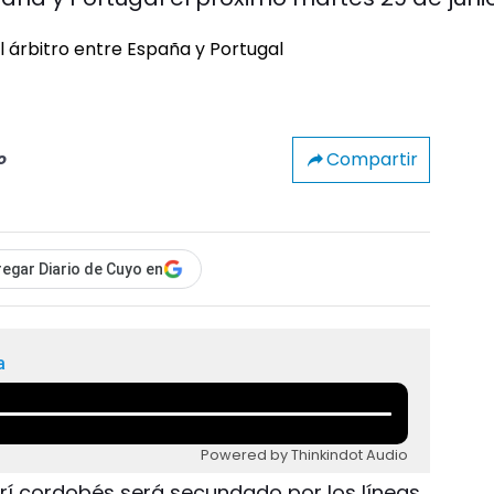
Compartir
o
egar Diario de Cuyo en
a
Powered by Thinkindot Audio
eferí cordobés será secundado por los líneas