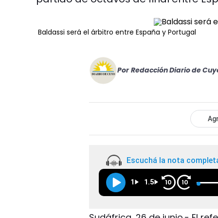
Baldassi será el árbitro entre España y Portugal
Por
Redacción Diario de Cuy
Agr
Escuchá la nota complet
1
1.5
10
10
Sudáfrica, 26 de junio.- El r