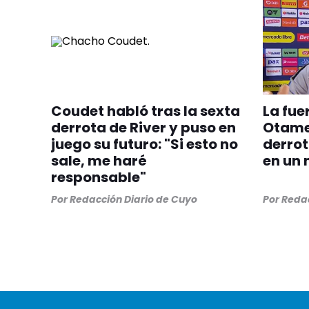
Coudet habló tras la sexta
La fue
derrota de River y puso en
Otamen
juego su futuro: "Si esto no
derrot
sale, me haré
en un 
responsable"
Por
Redacción Diario de Cuyo
Por
Redac