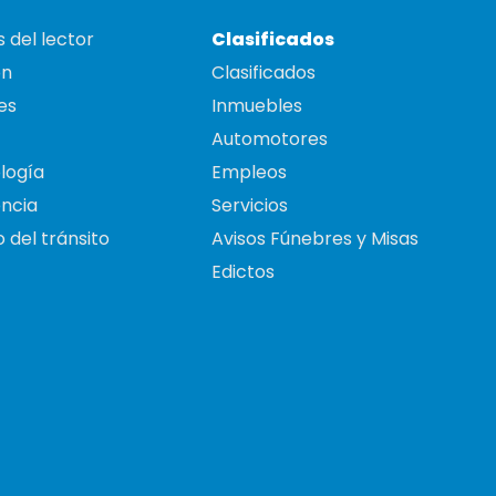
 del lector
Clasificados
on
Clasificados
es
Inmuebles
Automotores
logía
Empleos
ncia
Servicios
 del tránsito
Avisos Fúnebres y Misas
Edictos