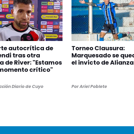
rte autocrítica de
Torneo Clausura:
di tras otra
Marquesado se que
a de River: "Estamos
el invicto de Alianza
momento crítico"
ción Diario de Cuyo
Por
Ariel Poblete