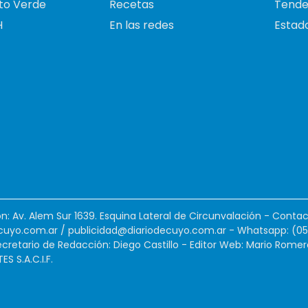
to Verde
Recetas
Tende
H
En las redes
Estado
ión: Av. Alem Sur 1639. Esquina Lateral de Circunvalación - Contac
cuyo.com.ar
/
publicidad@diariodecuyo.com.ar
-
Whatsapp: (0
cretario de Redacción: Diego Castillo - Editor Web: Mario Romer
 S.A.C.I.F.