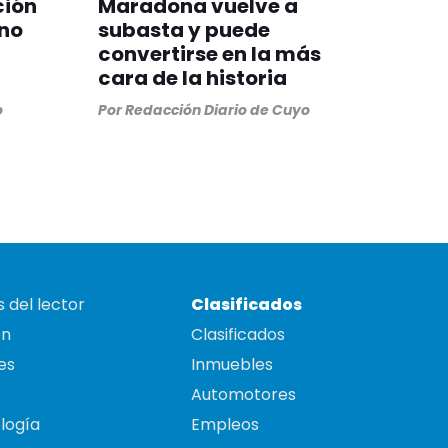
ción
Maradona vuelve a
ino
subasta y puede
convertirse en la más
cara de la historia
o
Por
Redacción Diario de Cuyo
 del lector
Clasificados
on
Clasificados
es
Inmuebles
Automotores
logía
Empleos