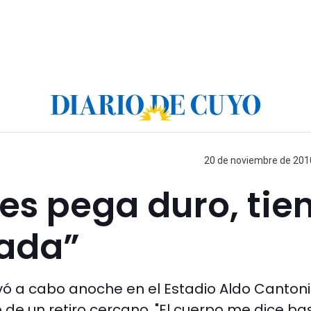
20 de noviembre de 2010
es pega duro, tie
ada”
llevó a cabo anoche en el Estadio Aldo Cantoni
e un retiro cercano. "El cuerpo me dice bas