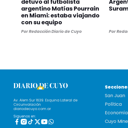
detuvo al futbolista
Argent
argentino Matías Pourrain
Suram
en Miami: estaba viajando
con su equipo
Por
Redacción Diario de Cuyo
Por
Redac
Seccione
San Juan
Av. Alem Sur 1639. Esquina Lateral de
Política
Circunvalación
diariodecuyo.com.ar
Economía
Siguenos en:
Cuyo Mine