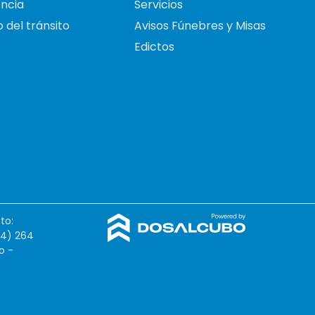
ncia
Servicios
 del tránsito
Avisos Fúnebres y Misas
Edictos
to:
54) 264
o -