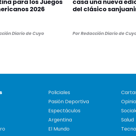
ina para los Juegos
casa una nueva edi
ericanos 2026
del clásico sanjuan
ción Diario de Cuyo
Por
Redacción Diario de Cuy
s
Policiales
Cartas
Pasión Deportiva
Opini
Espectáculos
Social
Argentina
Salud
ro
El Mundo
Tecno