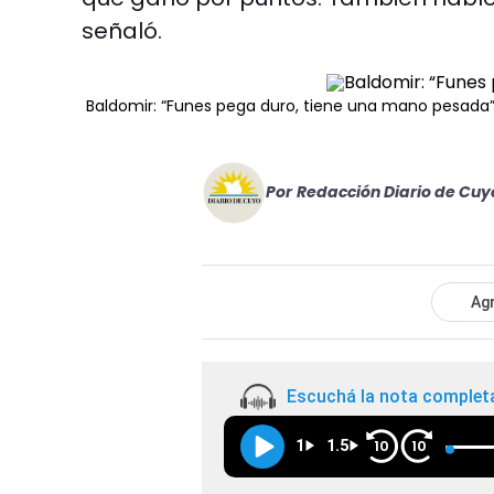
señaló.
Baldomir: “Funes pega duro, tiene una mano pesada
Por
Redacción Diario de Cuy
Agr
Escuchá la nota complet
1
1.5
10
10