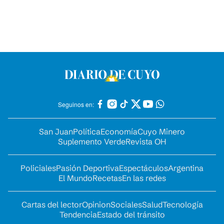
Seguinos en:
San Juan
Política
Economía
Cuyo Minero
Suplemento Verde
Revista OH
Policiales
Pasión Deportiva
Espectáculos
Argentina
El Mundo
Recetas
En las redes
Cartas del lector
Opinion
Sociales
Salud
Tecnología
Tendencia
Estado del tránsito