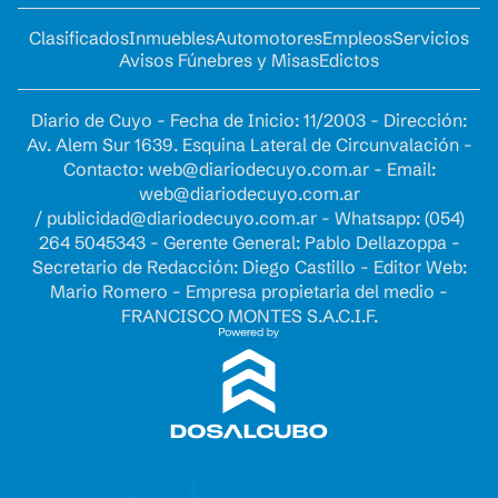
Clasificados
Inmuebles
Automotores
Empleos
Servicios
Avisos Fúnebres y Misas
Edictos
Diario de Cuyo - Fecha de Inicio: 11/2003 - Dirección:
Av. Alem Sur 1639. Esquina Lateral de Circunvalación -
Contacto:
web@diariodecuyo.com.ar
- Email:
web@diariodecuyo.com.ar
/
publicidad@diariodecuyo.com.ar
-
Whatsapp: (054)
264 5045343 - Gerente General: Pablo Dellazoppa -
Secretario de Redacción: Diego Castillo - Editor Web:
Mario Romero - Empresa propietaria del medio -
FRANCISCO MONTES S.A.C.I.F.