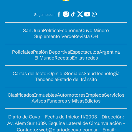
Seguinos en:
San Juan
Política
Economía
Cuyo Minero
Suplemento Verde
Revista OH
Policiales
Pasión Deportiva
Espectáculos
Argentina
El Mundo
Recetas
En las redes
Cartas del lector
Opinion
Sociales
Salud
Tecnología
Tendencia
Estado del tránsito
Clasificados
Inmuebles
Automotores
Empleos
Servicios
Avisos Fúnebres y Misas
Edictos
Diario de Cuyo - Fecha de Inicio: 11/2003 - Dirección:
Av. Alem Sur 1639. Esquina Lateral de Circunvalación -
Contacto:
web@diariodecuyo.com.ar
- Email: