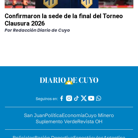
Confirmaron la sede de la final del Torneo
Clausura 2026
Por
Redacción Diario de Cuyo
Seguinos en:
San Juan
Política
Economía
Cuyo Minero
Suplemento Verde
Revista OH
Policiales
Pasión Deportiva
Espectáculos
Argentina