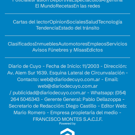
El Mundo
Recetas
En las redes
Cartas del lector
Opinion
Sociales
Salud
Tecnología
Tendencia
Estado del tránsito
Clasificados
Inmuebles
Automotores
Empleos
Servicios
Avisos Fúnebres y Misas
Edictos
Diario de Cuyo - Fecha de Inicio: 11/2003 - Dirección:
Av. Alem Sur 1639. Esquina Lateral de Circunvalación -
Contacto:
web@diariodecuyo.com.ar
- Email:
web@diariodecuyo.com.ar
/
publicidad@diariodecuyo.com.ar
-
Whatsapp: (054)
264 5045343 - Gerente General: Pablo Dellazoppa -
Secretario de Redacción: Diego Castillo - Editor Web:
Mario Romero - Empresa propietaria del medio -
FRANCISCO MONTES S.A.C.I.F.