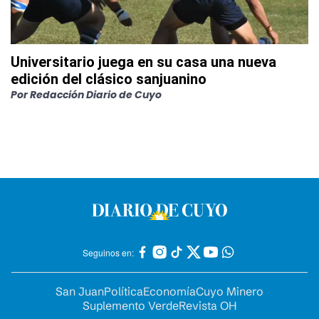
Universitario juega en su casa una nueva
edición del clásico sanjuanino
Por
Redacción Diario de Cuyo
Seguinos en:
San Juan
Política
Economía
Cuyo Minero
Suplemento Verde
Revista OH