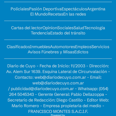
Policiales
Pasión Deportiva
Espectáculos
Argentina
El Mundo
Recetas
En las redes
Cartas del lector
Opinion
Sociales
Salud
Tecnología
Tendencia
Estado del tránsito
Clasificados
Inmuebles
Automotores
Empleos
Servicios
Avisos Fúnebres y Misas
Edictos
Diario de Cuyo - Fecha de Inicio: 11/2003 - Dirección:
Av. Alem Sur 1639. Esquina Lateral de Circunvalación -
Contacto:
web@diariodecuyo.com.ar
- Email:
web@diariodecuyo.com.ar
/
publicidad@diariodecuyo.com.ar
-
Whatsapp: (054)
264 5045343 - Gerente General: Pablo Dellazoppa -
Secretario de Redacción: Diego Castillo - Editor Web:
Mario Romero - Empresa propietaria del medio -
FRANCISCO MONTES S.A.C.I.F.