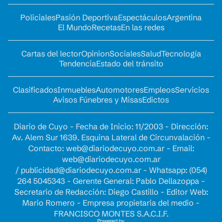
Policiales
Pasión Deportiva
Espectáculos
Argentina
El Mundo
Recetas
En las redes
Cartas del lector
Opinion
Sociales
Salud
Tecnología
Tendencia
Estado del tránsito
Clasificados
Inmuebles
Automotores
Empleos
Servicios
Avisos Fúnebres y Misas
Edictos
Diario de Cuyo - Fecha de Inicio: 11/2003 - Dirección:
Av. Alem Sur 1639. Esquina Lateral de Circunvalación -
Contacto:
web@diariodecuyo.com.ar
- Email:
web@diariodecuyo.com.ar
/
publicidad@diariodecuyo.com.ar
-
Whatsapp: (054)
264 5045343 - Gerente General: Pablo Dellazoppa -
Secretario de Redacción: Diego Castillo - Editor Web:
Mario Romero - Empresa propietaria del medio -
FRANCISCO MONTES S.A.C.I.F.