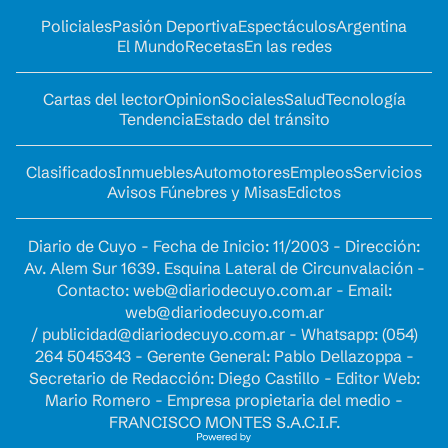
Policiales
Pasión Deportiva
Espectáculos
Argentina
El Mundo
Recetas
En las redes
Cartas del lector
Opinion
Sociales
Salud
Tecnología
Tendencia
Estado del tránsito
Clasificados
Inmuebles
Automotores
Empleos
Servicios
Avisos Fúnebres y Misas
Edictos
Diario de Cuyo - Fecha de Inicio: 11/2003 - Dirección:
Av. Alem Sur 1639. Esquina Lateral de Circunvalación -
Contacto:
web@diariodecuyo.com.ar
- Email:
web@diariodecuyo.com.ar
/
publicidad@diariodecuyo.com.ar
-
Whatsapp: (054)
264 5045343 - Gerente General: Pablo Dellazoppa -
Secretario de Redacción: Diego Castillo - Editor Web:
Mario Romero - Empresa propietaria del medio -
FRANCISCO MONTES S.A.C.I.F.