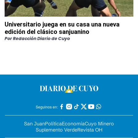
Universitario juega en su casa una nueva
edición del clásico sanjuanino
Por
Redacción Diario de Cuyo
Seguinos en:
San Juan
Política
Economía
Cuyo Minero
Suplemento Verde
Revista OH