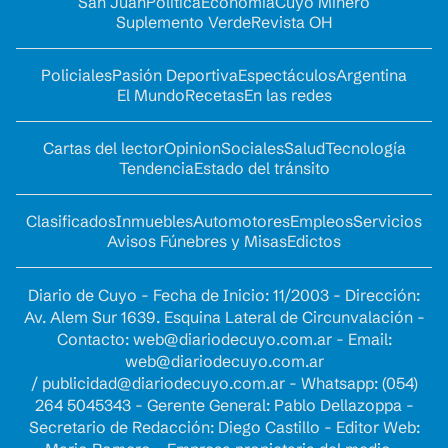
San Juan
Política
Economía
Cuyo Minero
Suplemento Verde
Revista OH
Policiales
Pasión Deportiva
Espectáculos
Argentina
El Mundo
Recetas
En las redes
Cartas del lector
Opinion
Sociales
Salud
Tecnología
Tendencia
Estado del tránsito
Clasificados
Inmuebles
Automotores
Empleos
Servicios
Avisos Fúnebres y Misas
Edictos
Diario de Cuyo - Fecha de Inicio: 11/2003 - Dirección:
Av. Alem Sur 1639. Esquina Lateral de Circunvalación -
Contacto:
web@diariodecuyo.com.ar
- Email:
web@diariodecuyo.com.ar
/
publicidad@diariodecuyo.com.ar
-
Whatsapp: (054)
264 5045343 - Gerente General: Pablo Dellazoppa -
Secretario de Redacción: Diego Castillo - Editor Web: